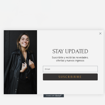
Sobre POOSH metalizado
$
3.020
$
4.025
STAY UPDATED
Blanco reptil
Dorado
Dorado
Suscribite y recibí las novedades,
ofertas y nuevos ingresos
SUSCRBIRME
Ponete en contacto
Instagram