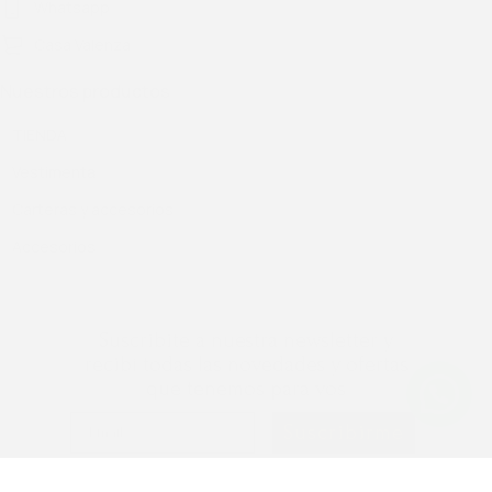
Whatsapp
Casa Valenza
Nuestros productos
TIENDA
Vestimenta
Carteras y accesorios
Accesorios
Suscribite a nuestra newsletter y
recibí todas las novedades y ofertas
que tenemos para vos
Suscribirme