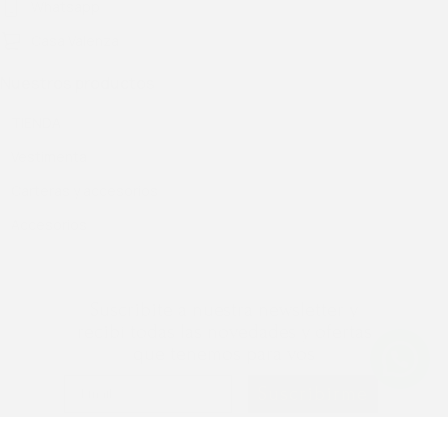
Whatsapp
Casa Valenza
Nuestros productos
TIENDA
Vestimenta
Carteras y accesorios
Accesorios
Suscribite a nuestra newsletter y
recibí todas las novedades y ofertas
que tenemos para vos
Suscribirme