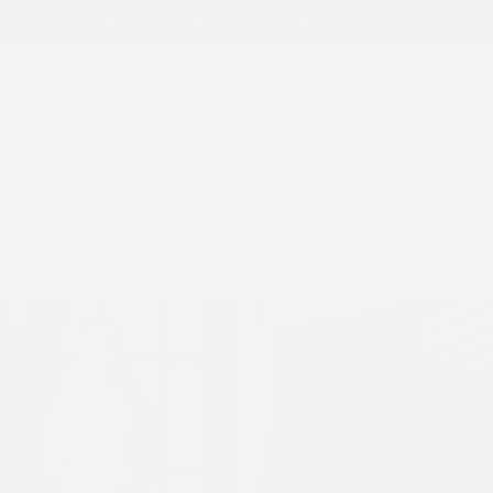
ENVÍOS A TODO EL PAÍS
Hasta 25% OFF
Tienda
SALE!
0
Inicio
Shop
Resultados de búsqueda para “Short”
Resultados de búsqueda: “Short”
Relevancia