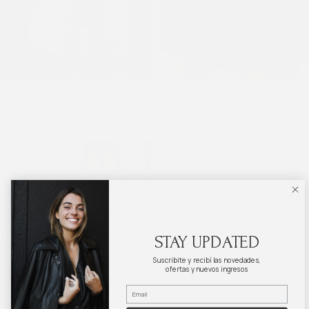
Short ELECTRA plateado
Short ELECTRA negro
$
9.675
$
12.900
$
9.675
$
12.900
S
M
L
XL
STAY UPDATED
Suscribite y recibí las novedades,
ofertas y nuevos ingresos