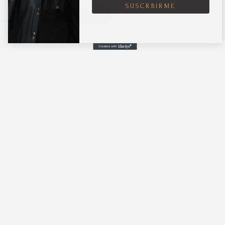
SUSCRBIRME
Short ELECTRA dorado
$
9.675
$
12.900
Ponete en contacto
Instagram
Facebook
Whatsapp
Casa Valenza