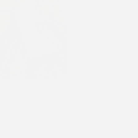
Billetera SHIKA whisky
$
2.322
$
2.580
Añadir al carrito