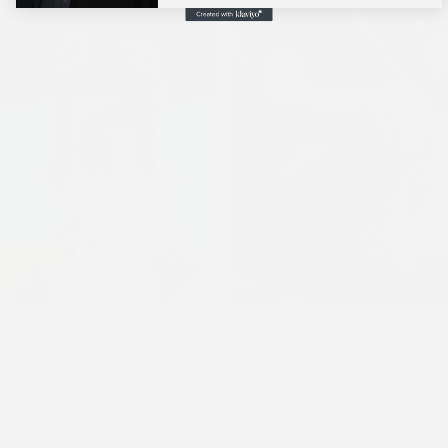
Añadir al carrito
Añadir al carrito
Sobre POOSH metalizado
Sobre POOSH negro
$
3.020
$
4.025
$
3.500
$
4.025
Blanco reptil
Dorado
Dorado
Charol Negro
Croco Negro
Negro piel