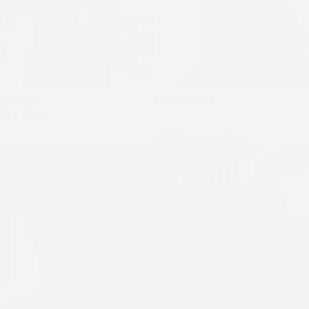
Gorro CAP
Gorro BUCKER
$
2.250
$
2.500
Añadir al carrito