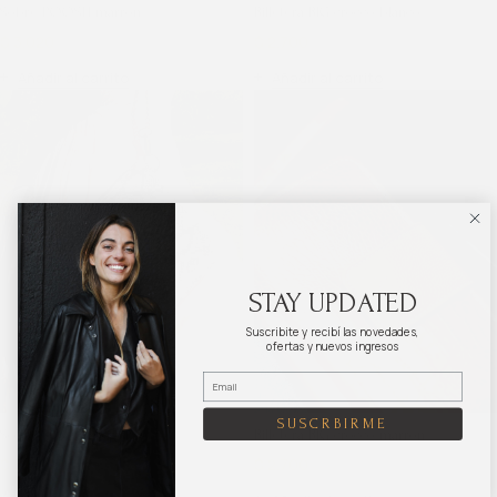
Sobre POOSH marrón
Billetera BIG crocco blanco
$
3.020
$
4.025
$
2.700
$
3.600
Añadir al carrito
Añadir al carrito
STAY UPDATED
Suscribite y recibí las novedades,
ofertas y nuevos ingresos
SUSCRBIRME
Sobre POOSH reptil
Billetera BIG crocco marrón
$
3.020
$
4.025
$
2.700
$
3.600