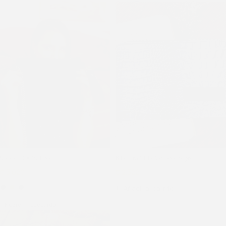
Sobre POOSH piel
Billetera SHIKA croco negro
$
3.020
$
4.025
$
2.322
$
2.580
Añadir al carrito
Negro
Leopardo