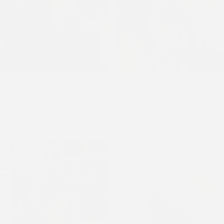
Guantes Mitones
Pantufla ROBERTA
$
1.150
$
1.450
$
1.790
–
$
1.840
Seleccionar opciones
Negro
Plata