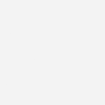
Ponete en contacto
Instagram
Facebook
Whatsapp
Casa Valenza
Nuestros productos
TIENDA
Vestimenta
Carteras y accesorios
Accesorios