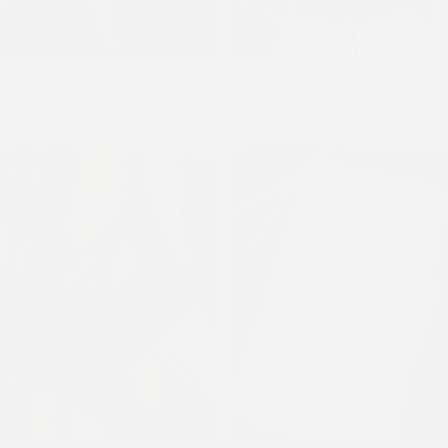
Billetera BIG crocco negro
Mochila ALBERTA whisky
$
2.700
$
3.600
$
4.960
$
6.200
Leer más
Añadir al carrito