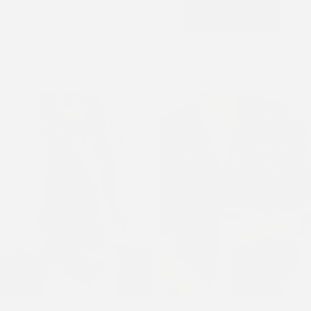
Matera de auto
Chaleco REMO negro
$
2.900
$
3.400
$
6.720
$
8.800
Añadir al carrito
S/M
L
XL
XXL
Chaleco ENNA marrón
Campera MOTOQUERA