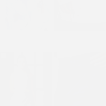
Campera TEA plata
Short ELECTRA dorado
$
15.040
$
18.800
$
9.675
$
12.900
S
M
L
XL
XXL