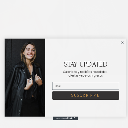
STAY UPDATED
Suscribite y recibí las novedades,
ofertas y nuevos ingresos
Mochila ALBERTA camel africa
Billetera BIG crocco negro
$
4.960
$
6.200
$
2.700
$
3.600
SUSCRBIRME
Añadir al carrito
Leer más