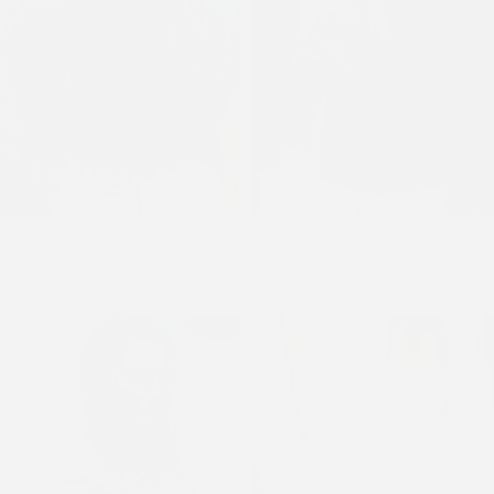
Mochila ALBERTA whisky
Campera TEA negro
$
4.960
$
6.200
$
15.040
$
18.800
Añadir al carrito
S
M
L
XL
XXL