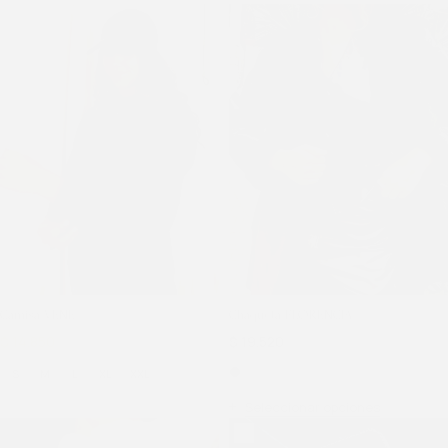
Camisa VENE
Chaqueta FLORENCIA
$
14.850
$
19.800
$
19.520
S
M
L
XL
XXL
Seleccionar opciones