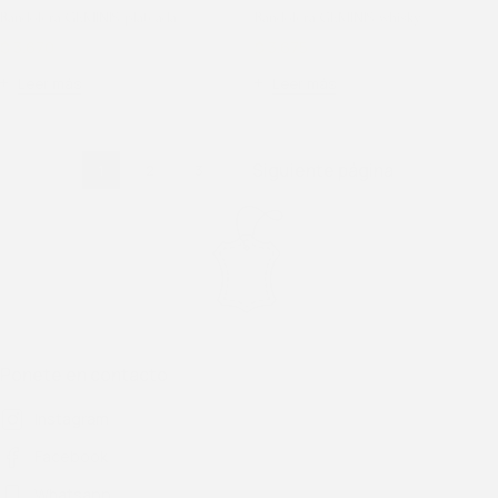
Bandolera GEMINIS plateada
Bandolera GEMINIS whisky
$
3.670
$
4.900
$
3.675
$
4.900
Leer más
Leer más
Siguiente página
1
2
3
Ponete en contacto
Instagram
Facebook
Whatsapp