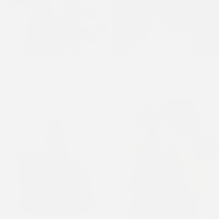
Gorro CAP
Chaleco ENNA negro
$
5.825
–
$
5.925
S
M
L
XL
XXL