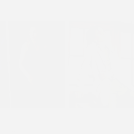
$
5.825
$
7.900
$
15.040
$
18.800
S
M
L
XL
XXL
S
M
L
XL
XXL
Chaleco ENNA negro sin espalda
Chaqueta NINA beige con cuello
$
4.150
$
5.500
$
19.520
$
24.400
S
M
L
XL
XXL
XL