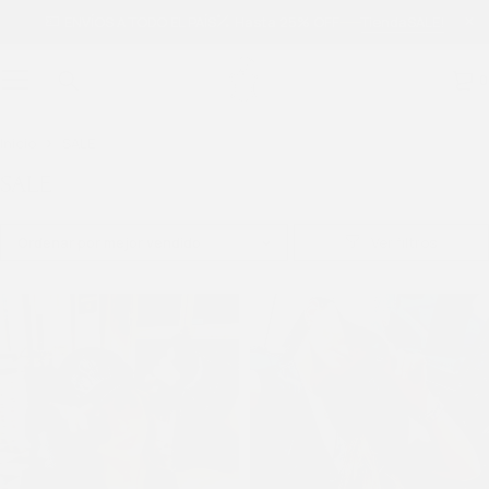
ENVÍOS A TODO EL PAÍS
Hasta 25% OFF
Tienda
SALE!
0
Inicio
SALE
SALE
Ordenar por mejor vendido