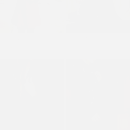
Chaqueta NINA camel con cuello
Chaqueta NINA beige
$
19.520
$
24.400
$
19.520
$
24.400
M
L