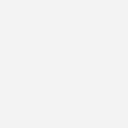
$
19.520
$
19.520
$
24.400
XL
Seleccionar opciones
Ponete en contacto
Instagram
Facebook
Whatsapp
Casa Valenza