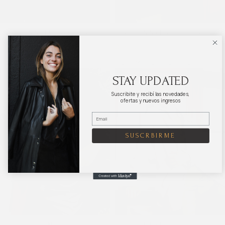
Chaqueta NINA black con cuello
Chaqueta NINA black sin cuello
$
19.520
$
24.400
$
19.520
$
24.400
S
M
L
XL
XXL
S
M
L
XL
XXL
STAY UPDATED
Suscribite y recibí las novedades,
ofertas y nuevos ingresos
SUSCRBIRME
Chaqueta FLORENCIA
Chaqueta NINA beige con cuello