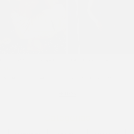
Chaleco ENNA camel sin espalda
Chaleco ENNA negro sin espalda
$
4.150
$
5.500
$
4.150
$
5.500
S
M
L
XL
XXL
S
M
L
XL
XXL
VER MÁS
Categorías