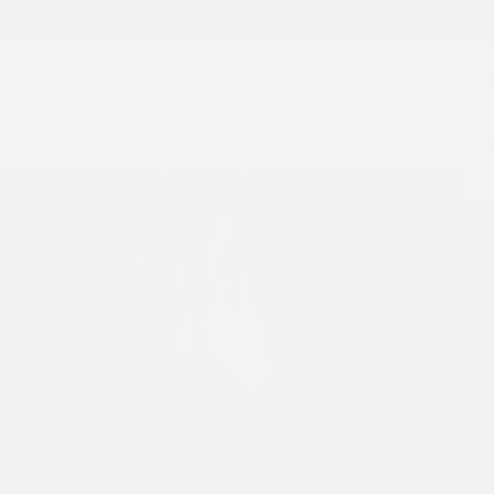
ENVÍOS A TODO EL PAÍS
Hasta 25% OFF
Tienda
SALE!
0
Inicio
Vestimenta
Chaquetas
Chaqueta NINA black con cuello