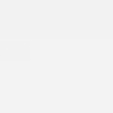
Chaquetas
,
SALE
,
Vestimenta
Chaqueta NINA black con cuello
Disponibilidad
En stock
Cuero ovino italiano y forrada.
La puedes combinar con diferentes estilos, casual y