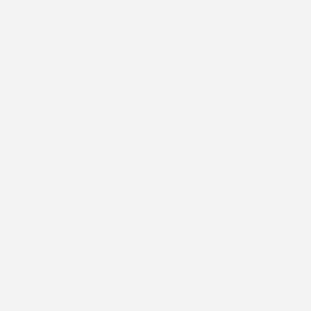
Ponete en contacto
Instagram
Facebook
Whatsapp
Casa Valenza
Nuestros productos
TIENDA
Vestimenta
Carteras y accesorios
Accesorios
Suscribite a nuestra newsletter y
recibí todas las novedades y ofertas