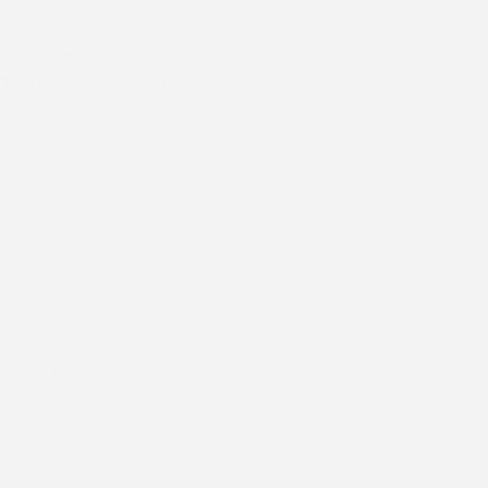
despreocupado
o más elegante y sofisticado.
Sin importar como la uses, te vas a sentir cómoda y elegante.
Te la hacemos a medida si lo preferís.
$
24.400
$
19.520
Talle
L
S
M
L
XL
XXL
Limpiar
Añadir al carrito
Comprar Ahora
Preguntar por el producto