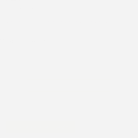
Seleccionar
Este producto no está disponible porque no quedan existencias.
Preguntar por el producto
12 CUOTAS SIN INTERESES
30 DÍAS PARA CAMBIO O DEVOLUCIÓN
PEDIDOSYA EN EL DÍA PARA MONTEVIDEO
CALIDAD PREMIUM EN CADA PRENDA
VER TABLA DE MEDIDAS