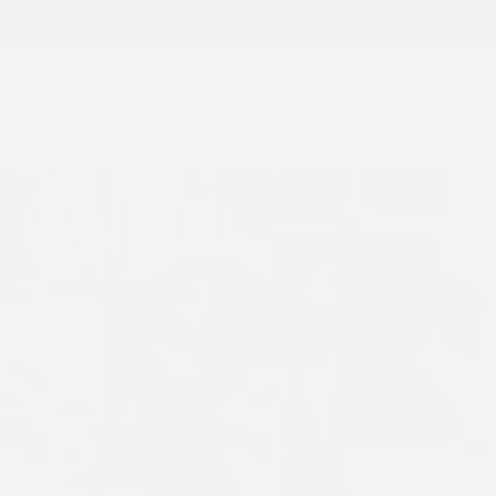
ENVÍOS A TODO EL PAÍS
Hasta 25% OFF
Tienda
SALE!
0
Inicio
Accesorios
Gorras
Gorro CAP