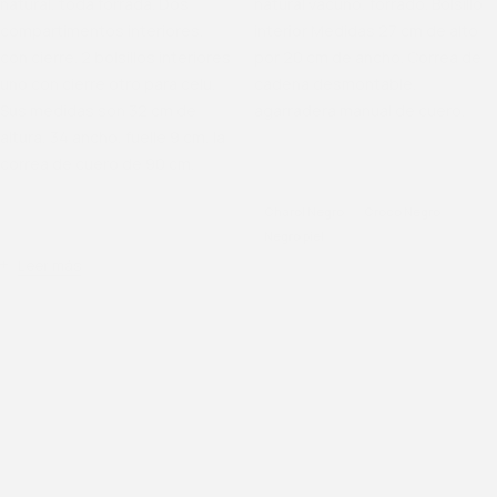
natural, toda forrada. Dos
natural vacuno, forrado. Bolsillo
compartimentos interiores,
interior Medidas 27 cm de alto
con cierre. 2 bolsillos interiores
por 20 cm de ancho. Correa de
uno con cierre otro para celu.
cadena desmontable,
Sus medidas son 32 cm de
agarradera manual de cuero.
altura, 34 ancho, fuelle 9 cm, la
correa de cuero de 90 cm.
SKU
1-520
Charol Negro
Croco Negro
SKU
1-50-1-1-1-1-1-1-1
Negro piel
Leer más