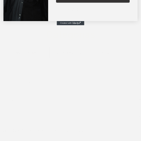
VER MÁS
Categorías
Vestimenta
Carteras y +
Accesorios
Información adicional
Size & Shape
Valoraciones
También te recomendamos…