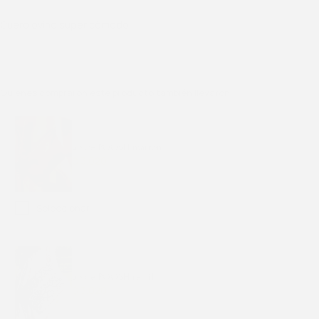
Cuero ovino súper cómodo
Quienes compraron este producto también llevaron
Sobre POOSH marrón
$
3.020
$
4.025
Seleccionar
Sobre POOSH reptil
$
3.020
$
4.025