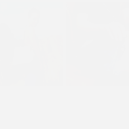
Carteras
,
Carteras y +
Accesorios
,
Sobres
Cartera ANASTASIA blanca/camel
Sobre POOSH negro
$
4.410
$
4.900
$
3.500
$
4.025
Cartera Anastasia, cuero 100%
Sobres Poosh, 100 % cuero