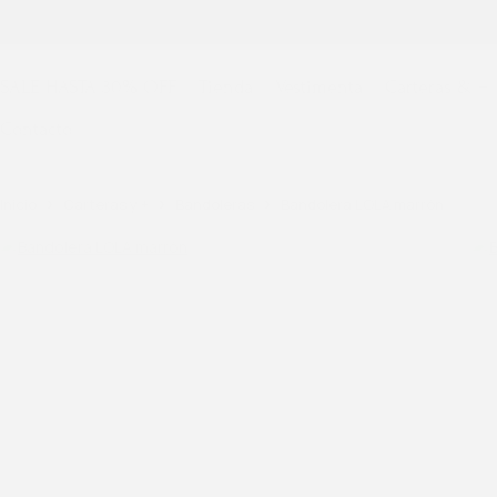
SALE HASTA 30% OFF
Tienda
Vestimenta
Carteras & +
Contacto
Inicio
Carteras y +
Bandoleras
Bandolera LOLA marrón