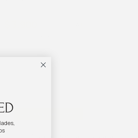
aproximado.
$
3.900
$
4.485
Preguntar por el producto
12 CUOTAS SIN INTERESES
30 DÍAS PARA CAMBIO O DEVOLUCIÓN
PEDIDOSYA EN EL DÍA PARA MONTEVIDEO
CALIDAD PREMIUM EN CADA PRENDA
ED
VER TABLA DE MEDIDAS
dades,
os
Destacados de la temporada