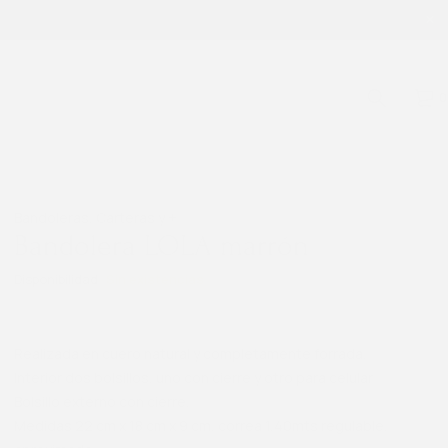
0
Bandoleras
,
Carteras y +
Bandolera LOLA marrón
Disponibilidad
Sin existencias
Realizada en cuero natural y completamente forrada.
Interior dos bolsillos, uno con cierre y otro para celular
Bolsillo externo con cierre.
Medidas 22 cm x 18 cm x 9 cm, correa 1,40mts regulable,