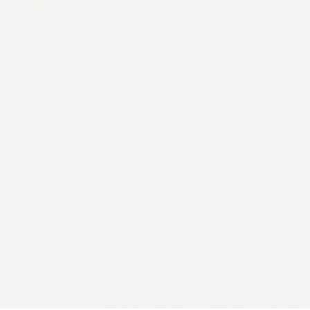
Categorías
Vestimenta
Carteras y +
Accesorios
Suscribite a nuestra newsletter y
recibí todas las novedades y ofertas