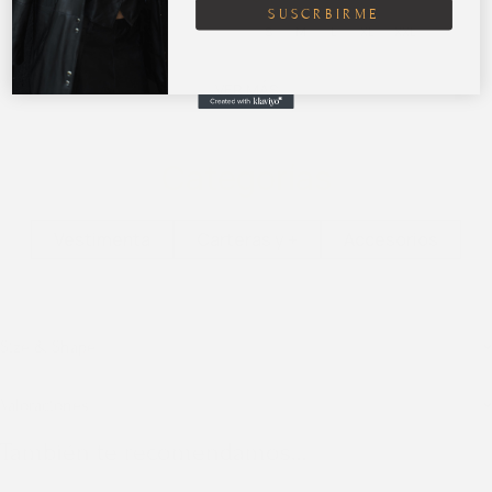
SUSCRBIRME
S
M
L
XL
XXL
S
M
L
XL
XXL
VER MÁS
Categorías
Vestimenta
Carteras y +
Accesorios
Size & Shape
Valoraciones
También te recomendamos…