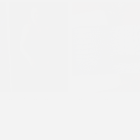
Chalecos
,
SALE
,
Vestimenta
Accesorios
,
Billeteras
Chaleco ENNA negro sin espalda
Billetera SHIKA croco negro
$
4.150
$
5.500
$
2.322
$
2.580
Chaleco Enna sin espalda en
Billetera Shika mini Realizada en