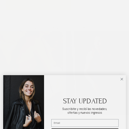
VER TABLA DE MEDIDAS
Destacados de la temporada
STAY UPDATED
Suscribite y recibí las novedades,
ofertas y nuevos ingresos
Chaleco ENNA camel sin espalda
Chaleco ENNA negro sin espalda
$
4.150
$
5.500
$
4.150
$
5.500