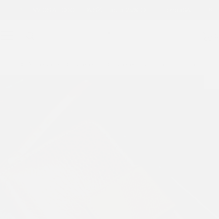
ENVÍOS A TODO EL PAÍS
Hasta 25% OFF
Tienda
SALE!
0
Inicio
Accesorios
Billeteras
Billetera BIG crocco marrón