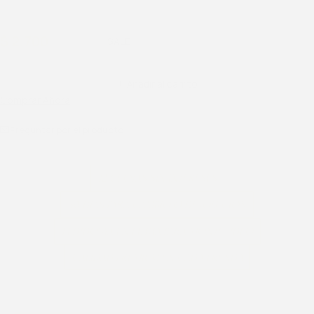
$
2.700
$
3.600
Añadir al carrito
Comprar Ahora
Preguntar por el producto
12 CUOTAS SIN INTERESES
30 DÍAS PARA CAMBIO O DEVOLUCIÓN
PEDIDOSYA EN EL DÍA PARA MONTEVIDEO
CALIDAD PREMIUM EN CADA PRENDA