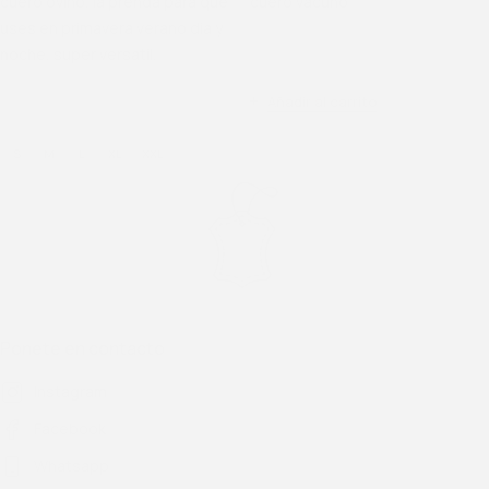
cuero ovino, la prenda para que
cuero vacuno
uses en primavera verano día y
noche, super versatil.
SKU
1-801-1
Añadir al carrito
SKU
1-9000
S
M
L
XL
XXL
Ponete en contacto
Instagram
Facebook
Whatsapp