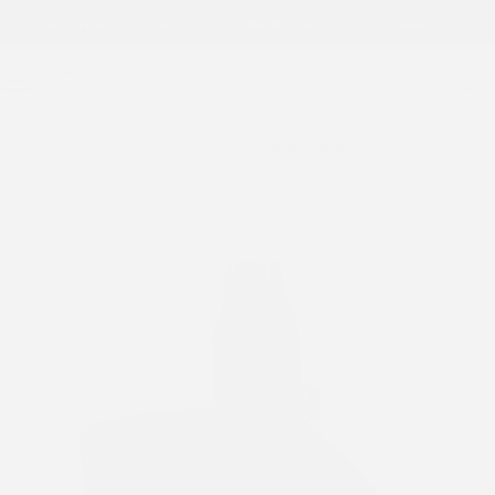
ENVÍOS A TODO EL PAÍS
Hasta 25% OFF
Tienda
SALE!
0
Inicio
Carteras y +
Materas
Matera de auto