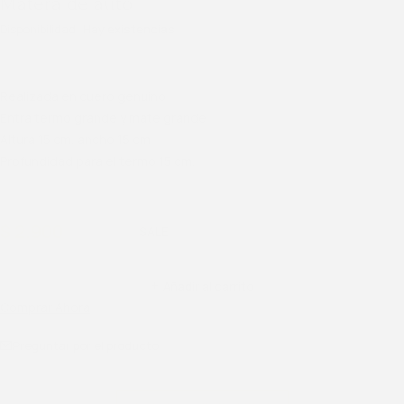
Matera de auto
Disponibilidad
Hay existencias
Realizada en cuero genuino
Entra termo grande y mate grande
Altura 15 cm, ancho 15 cm
Profundidad para el termo 15 cm.
$
2.900
$
3.400
Añadir al carrito
Comprar Ahora
Preguntar por el producto