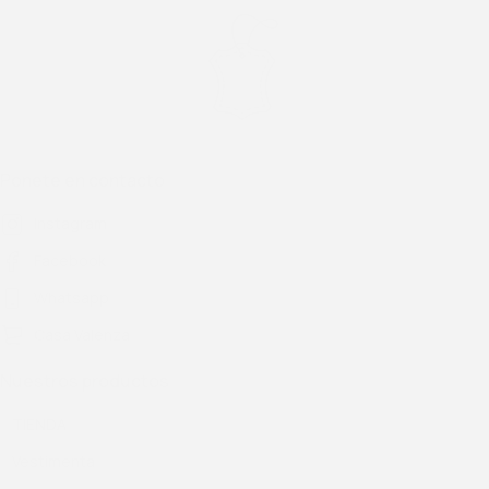
Ponete en contacto
Instagram
Facebook
Whatsapp
Casa Valenza
Nuestros productos
TIENDA
Vestimenta