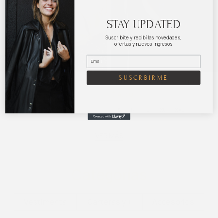
STAY UPDATED
Suscribite y recibí las novedades,
ofertas y nuevos ingresos
SUSCRBIRME
Chaleco ENNA camel sin espalda
Chaleco ENNA negro sin espalda
$
4.150
$
5.500
$
4.150
$
5.500
S
M
L
XL
XXL
S
M
L
XL
XXL
VER MÁS
Categorías
Vestimenta
Carteras y +
Accesorios