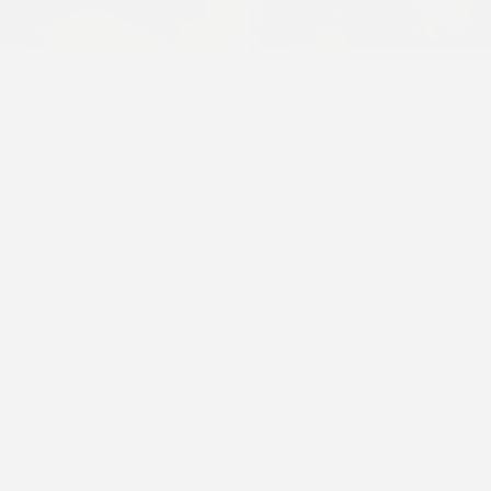
Carteras y +
,
Materas
Carteras
,
Carteras y +
Matera de lonja
Cartera ANASTASIA blanca/camel
$
2.850
$
3.800
$
4.410
$
4.900
Matera realizada en lonja o
Cartera Anastasia, cuero 100%
cuero crudo y tiento trenzado,
natural, toda forrada. Dos
asa trenzada.
compartimentos interiores,
con cierre. 2 bolsillos interiores
uno con cierre otro para celu.
SKU
3-600
Sus medidas son 32 cm de
Leer más
altura, 34 ancho, fuelle 9 cm, la
correa de cuero de 90 cm.
SKU
1-50-1-1-1-1-1-1-1
Leer más