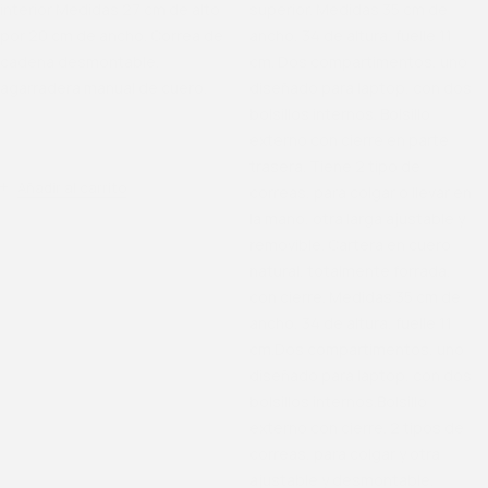
interior Medidas 27 cm de alto
superior. Medidas 35 cm de
por 20 cm de ancho. Correa de
ancho, 34 de altura, fuelle 11
cadena desmontable,
cm. Dos compartimentos, uno
agarradera manual de cuero.
diseñado para laptop, con dos
bolsillos internos. Bolsillo
externo con cierre en parte
SKU
1-501
trasera. Tiene 2 tipo de
Añadir al carrito
correas, para colgar o llevar en
la mano, otra larga ajustable y
removible. Cartera en cuero
natural, totalmente forrada,
con cierre. Medidas 35 cm de
ancho, 34 de altura, fuelle 11
cm.Dos compartimentos, uno
diseñado para laptop, con dos
bolsillos internos.Bolsillo
externo con cierre. 2 tipos de
correas, para colgar y otra
ajustable y desmontable.