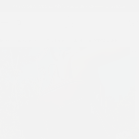
ENVÍOS A TODO EL PAÍS
Hasta 25% OFF
Tienda
SALE!
0
Inicio
Accesorios
Billeteras
Mochila ALBERTA whisky