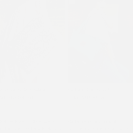
Accesorios
,
SALE
,
Sobres
Carteras
,
Carteras y +
Sobre POOSH reptil
Cartera NATASHA verde
$
3.020
$
4.025
$
5.500
$
6.900
Sobres Poosh, 100 % cuero
Cartera en cuero natural,
natural vacuno, forrado. Bolsillo
totalmente forrada, con cierre