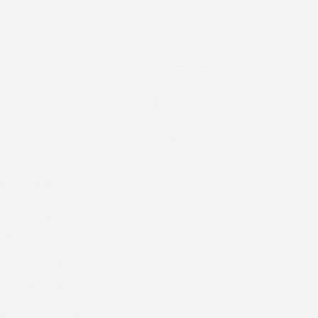
SKU
1-700
Leer más
Ponete en contacto
Instagram
Facebook
Whatsapp
Casa Valenza
Nuestros productos