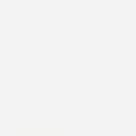
$
4.960
$
6.200
Añadir al carrito
Comprar Ahora
Preguntar por el producto
12 CUOTAS SIN INTERESES
30 DÍAS PARA CAMBIO O DEVOLUCIÓN
PEDIDOSYA EN EL DÍA PARA MONTEVIDEO
CALIDAD PREMIUM EN CADA PRENDA
VER TABLA DE MEDIDAS