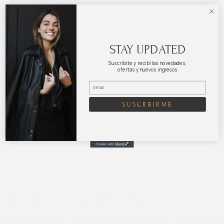
S
M
L
XL
XXL
S
M
L
XL
XXL
VER MÁS
STAY UPDATED
Suscribite y recibí las novedades,
Categorías
ofertas y nuevos ingresos
Vestimenta
Carteras y +
Accesorios
SUSCRBIRME
Size & Shape
Valoraciones
También te recomendamos…