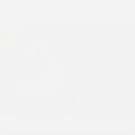
Destacados de la temporada
Chaleco ENNA camel sin espalda
Chaleco ENNA negro sin espalda
$
4.150
$
5.500
$
4.150
$
5.500