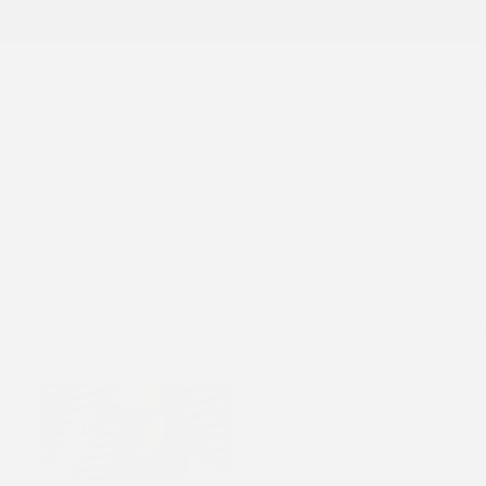
SALE HASTA 30% OFF
Tienda
Vestimenta
Carteras & 
Contacto
Inicio
SALE
Página 2
SALE
Ver solo productos en S
Billetera BIG crocco marrón
$
2.700
$
3.600