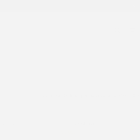
0
Ordenar por
Ordenar por mejor vendido
Ver
20
LA negra
Sobre POOSH marrón
485
$
3.020
$
4.025