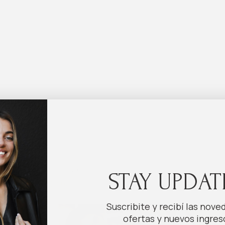
Sobre POOSH reptil
Pollera larga 
ito
Añ
STAY UPDAT
$
3.020
$
4.025
$
17.100
$
22
XXL
XS
Suscribite y recibí las nove
ofertas y nuevos ingres