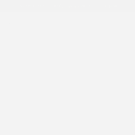
ENVÍOS A TODO EL PAÍS
Hasta 25% OFF
Tienda
SALE!
+
Accesorios
ALE!
Mochila ALBERTA negra
Bandolera LO
$
4.920
$
6.200
$
3.900
$
4.